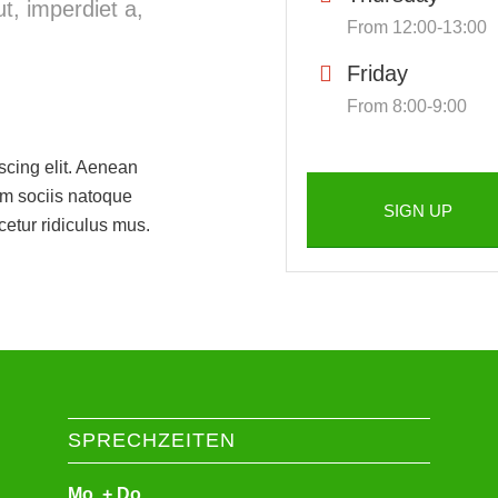
t, imperdiet a,
From 12:00-13:00
Friday
From 8:00-9:00
scing elit. Aenean
m sociis natoque
SIGN UP
cetur ridiculus mus.
SPRECHZEITEN
Mo. + Do.