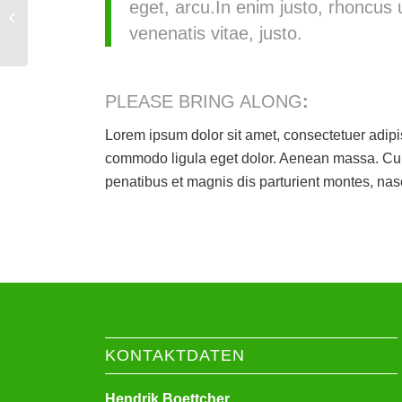
eget, arcu.In enim justo, rhoncus u
Crossfit
venenatis vitae, justo.
PLEASE BRING ALONG
:
Lorem ipsum dolor sit amet, consectetuer adipi
commodo ligula eget dolor. Aenean massa. Cu
penatibus et magnis dis parturient montes, nas
KONTAKTDATEN
Hendrik Boettcher