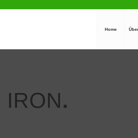
Home
Übe
 IRON
.