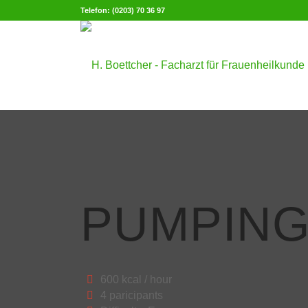
Telefon: (0203) 70 36 97
PUMPING
600 kcal / hour
4 paricipants